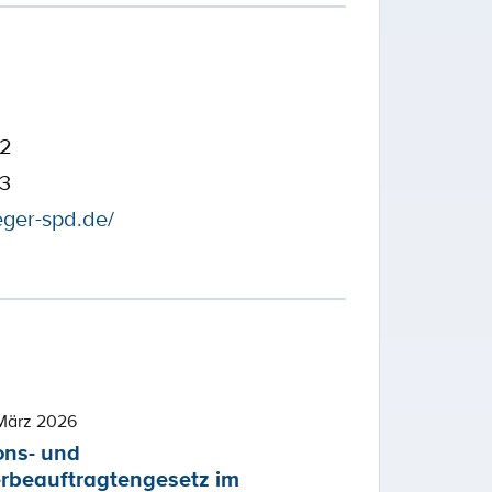
32
43
eger-spd.de/
März 2026
ons- und
rbeauftragtengesetz im