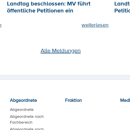
Landtag beschlossen: MV führt
Landt
öffentliche Petitionen ein
Petiti
n
weiterlesen
Alle Meldungen
Abgeordnete
Fraktion
Med
Abgeordnete
Abgeordnete nach
Fachbereich
Abgeordnete nach