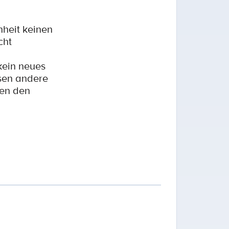
nheit keinen
cht
kein neues
ssen andere
hen den