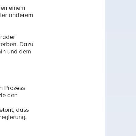
eben einem
nter anderem
grader
werben. Dazu
nin und dem
n Prozess
ie den
etont, dass
lregierung.