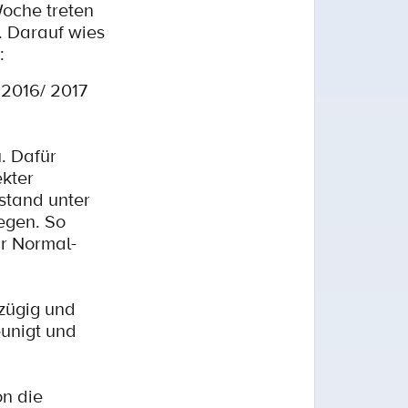
oche treten
. Darauf wies
:
 2016/ 2017
. Dafür
ekter
stand unter
egen. So
ür Normal-
zügig und
unigt und
on die