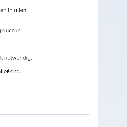
n in allen
 auch in
r
ft notwendig,
hließend.