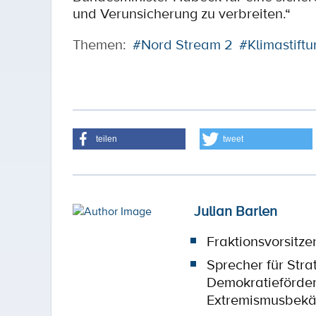
und Verunsicherung zu verbreiten.“
Themen:
#Nord Stream 2
#Klimastiftu
teilen
tweet
Julian Barlen
Fraktionsvorsitze
Sprecher für Stra
Demokratieförde
Extremismusbek