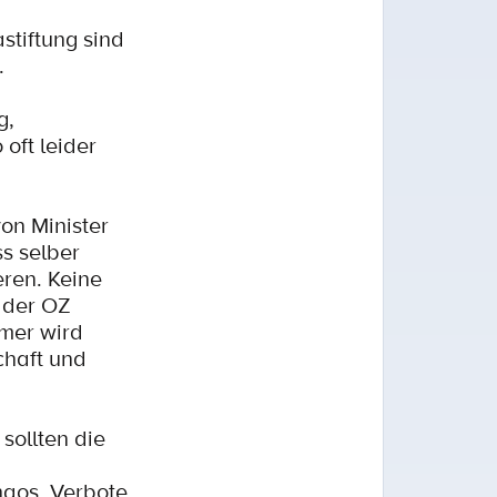
stiftung sind
.
g,
oft leider
on Minister
s selber
eren. Keine
 der OZ
mmer wird
chaft und
sollten die
haos, Verbote