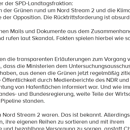
der der SPD-Landtagsfraktion:
en der Grünen rund um Nord Stream 2 und die Klima
er Opposition. Die Rücktrittsforderung ist absurd
rünen Mails und Dokumente aus dem Zusammenhan
d rufen laut Skandal. Fakten spielen hierbei wie so 
n die transparenten Erläuterungen zum Vorgang v
e, dass die Ministerien dem Untersuchungsausschus
haben, aus denen die Grünen jetzt regelmäßig ziti
 Öffentlichkeit durch Medienberichte des NDR und
htung von Hafenflächen informiert war. Und wie i
andes- und Bundesregierung, weite Teile der Wirts
 Pipeline standen.
 Nord Stream 2 waren. Das ist bekannt. Allerdings 
, ihre eigenen Reihen zu sortieren und mit ihrem
e und bezahlbare Versorgung zu sorgen, anstatt C