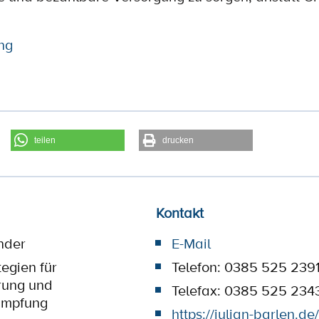
ng
teilen
drucken
Kontakt
nder
E-Mail
tegien für
Telefon: 0385 525 239
rung und
Telefax: 0385 525 234
ämpfung
https://julian-barlen.de/