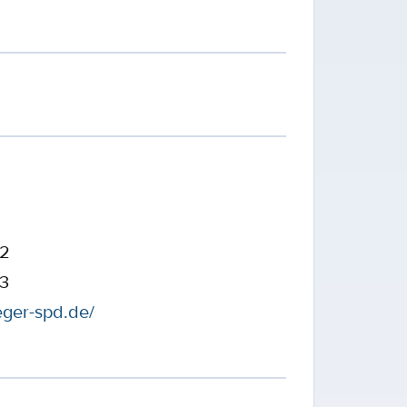
32
43
eger-spd.de/