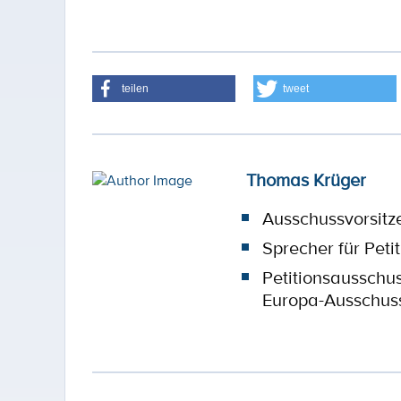
teilen
tweet
Thomas Krüger
Ausschussvorsitz
Sprecher für Peti
Petitionsausschu
Europa-Ausschus