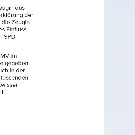
eugin aus
erklärung der
 die Zeugin
s Einfluss
er SPD-
g MV im
hme gegeben.
uch in der
umfassenden
twisser
ll