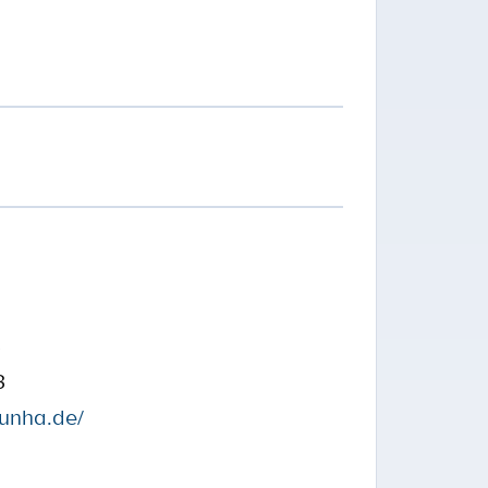
3
3
cunha.de/