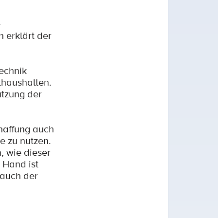
-
 erklärt der
echnik
thaushalten.
utzung der
haffung auch
e zu nutzen.
, wie dieser
 Hand ist
 auch der