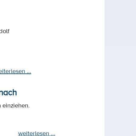
dolf
iterlesen ...
 nach
 einziehen.
weiterlesen ...