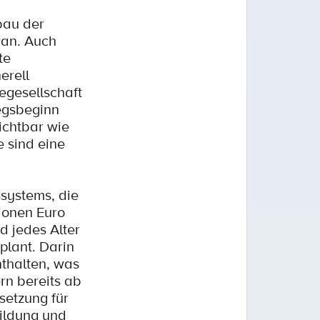
bau der
ran. Auch
te
erell
egesellschaft
iegsbeginn
ichtbar wie
e sind eine
ssystems, die
lionen Euro
d jedes Alter
plant. Darin
nthalten, was
rn bereits ab
setzung für
Bildung und