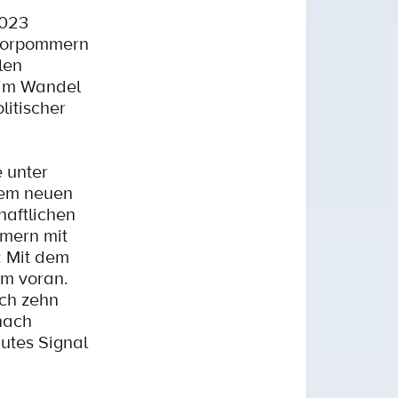
2023
-Vorpommern
len
 im Wandel
litischer
 unter
dem neuen
haftlichen
mern mit
: Mit dem
am voran.
ich zehn
nach
utes Signal