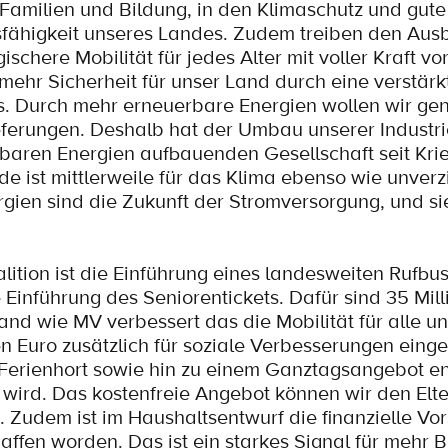
 Familien und Bildung, in den Klimaschutz und gute
tsfähigkeit unseres Landes. Zudem treiben den Aus
chere Mobilität für jedes Alter mit voller Kraft vo
r mehr Sicherheit für unser Land durch eine verstärk
. Durch mehr erneuerbare Energien wollen wir gen
ferungen. Deshalb hat der Umbau unserer Industri
erbaren Energien aufbauenden Gesellschaft seit Kr
de ist mittlerweile für das Klima ebenso wie unverz
rgien sind die Zukunft der Stromversorgung, und si
ition ist die Einführung eines landesweiten Rufbu
 Einführung des Seniorentickets. Dafür sind 35 Mil
d wie MV verbessert das die Mobilität für alle un
 Euro zusätzlich für soziale Verbesserungen einge
ie Ferienhort sowie hin zu einem Ganztagsangebot e
t wird. Das kostenfreie Angebot können wir den Elte
udem ist im Haushaltsentwurf die finanzielle Vor
affen worden. Das ist ein starkes Signal für mehr 