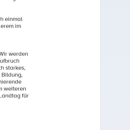
ch einmal
nderem im
 Wir werden
Aufbruch
h starkes,
 Bildung,
onierende
m weiteren
Landtag für