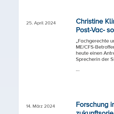
Christine Kl
25. April 2024
Post-Vac- s
„Fachgerechte u
ME/CFS-Betroffen
heute einen Antr
Sprecherin der S
...
Forschung i
14. März 2024
zukunftsorie