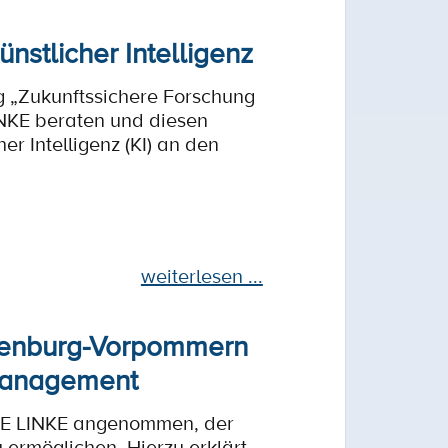
stlicher Intelligenz
 „Zukunftssichere Forschung
INKE beraten und diesen
er Intelligenz (KI) an den
weiterlesen ...
klenburg-Vorpommern
nmanagement
DIE LINKE angenommen, der
ermöglichen. Hierzu erklärt