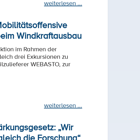
weiterlesen ...
bilitätsoffensive
 beim Windkraftausbau
ktion im Rahmen der
ich drei Exkursionen zu
lzulieferer WEBASTO, zur
weiterlesen ...
ärkungsgesetz: „Wir
gleich die Forschung“