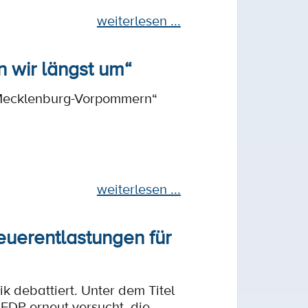
weiterlesen ...
n wir längst um“
 Mecklenburg-Vorpommern“
weiterlesen ...
teuerentlastungen für
k debattiert. Unter dem Titel
 FDP erneut versucht, die