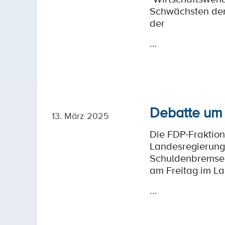
Schwächsten der 
der
...
Debatte um 
13. März 2025
Die FDP-Fraktion
Landesregierung 
Schuldenbremse u
am Freitag im L
...