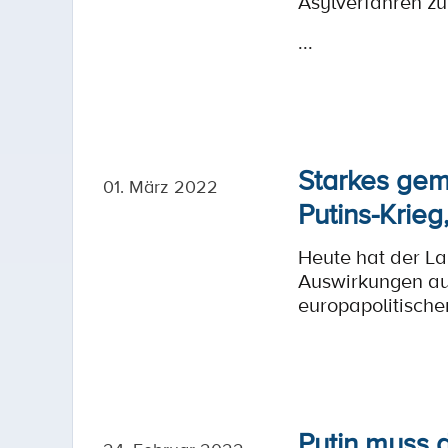
Asylverfahren z
...
Starkes gem
01. März 2022
Putins-Krieg
Heute hat der La
Auswirkungen au
europapolitische
Putin muss d