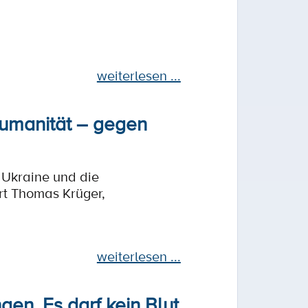
weiterlesen ...
Humanität – gegen
 Ukraine und die
rt Thomas Krüger,
weiterlesen ...
en. Es darf kein Blut